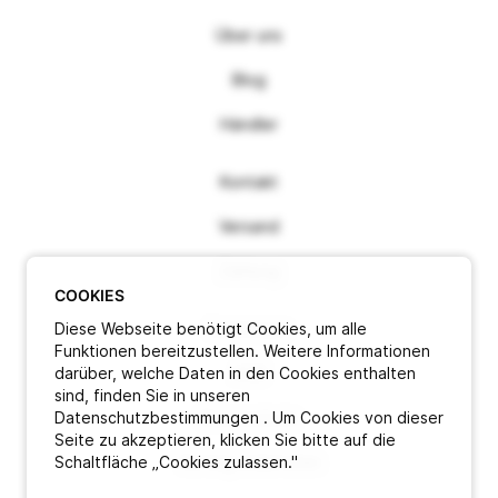
Über uns
Blog
Händler
Kontakt
Versand
Zahlung
COOKIES
Diese Webseite benötigt Cookies, um alle
Impressum
Funktionen bereitzustellen. Weitere Informationen
darüber, welche Daten in den Cookies enthalten
AGB
sind, finden Sie in unseren
Datenschutzbestimmungen . Um Cookies von dieser
Datenschutz
Seite zu akzeptieren, klicken Sie bitte auf die
Schaltfläche „Cookies zulassen."
Vertrag widerrufen