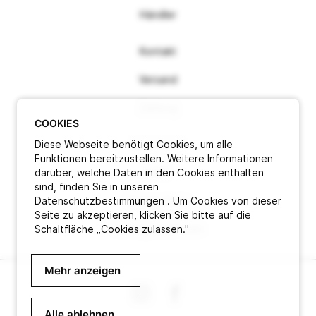
Händler
Kontakt
Versand
Zahlung
COOKIES
Diese Webseite benötigt Cookies, um alle
Impressum
Funktionen bereitzustellen. Weitere Informationen
darüber, welche Daten in den Cookies enthalten
AGB
sind, finden Sie in unseren
Datenschutzbestimmungen . Um Cookies von dieser
Datenschutz
Seite zu akzeptieren, klicken Sie bitte auf die
Schaltfläche „Cookies zulassen."
Vertrag widerrufen
Mehr anzeigen
Alle ablehnen