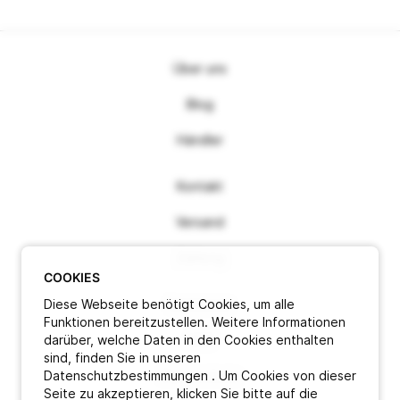
Über uns
Blog
Händler
Kontakt
Versand
Zahlung
COOKIES
Diese Webseite benötigt Cookies, um alle
Impressum
Funktionen bereitzustellen. Weitere Informationen
darüber, welche Daten in den Cookies enthalten
AGB
sind, finden Sie in unseren
Datenschutzbestimmungen . Um Cookies von dieser
Datenschutz
Seite zu akzeptieren, klicken Sie bitte auf die