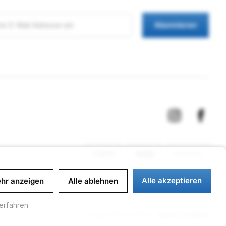
Abonnieren
Alle akzeptieren
hr anzeigen
Alle ablehnen
erfahren
Design & Entwicklung -
Aurora Creation