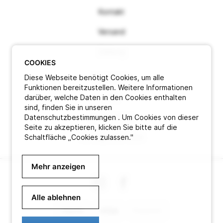
Kontakt
Versand
Zahlung
COOKIES
Diese Webseite benötigt Cookies, um alle
Impressum
Funktionen bereitzustellen. Weitere Informationen
darüber, welche Daten in den Cookies enthalten
AGB
sind, finden Sie in unseren
Datenschutzbestimmungen . Um Cookies von dieser
Datenschutz
Seite zu akzeptieren, klicken Sie bitte auf die
Schaltfläche „Cookies zulassen."
Vertrag widerrufen
Mehr anzeigen
Alle ablehnen