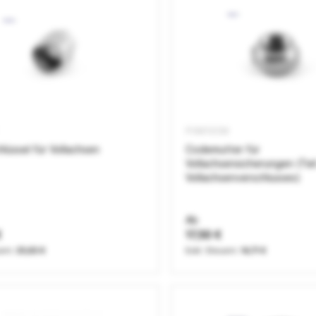
PVM10CM
hlüssel für Vollachsen
Codemutter für
Vollachsensicherungen (Tei
Vollachsenverschlusses)
Ab
€
17,50 €
25,63 €
14,71 €