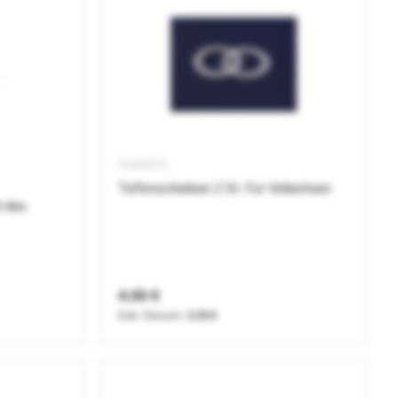
PV000TS
Teflonscheiben 2 St. Für Vollachsen
l des
4,50 €
3,78 €