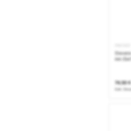
PNC15ST
Stevens
mm (Set
74,50 €