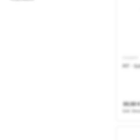
PV00PIT
PIT - Sc
30,50 