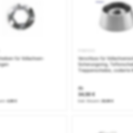
PVM10V0
heiben für Vollachsen-
Verschluss für Vollachsens
ngen
Sicherungsring, Teflonsche
Treppenscheibe, codierte 
Ab
34,50 €
4,96 €
28,99 €