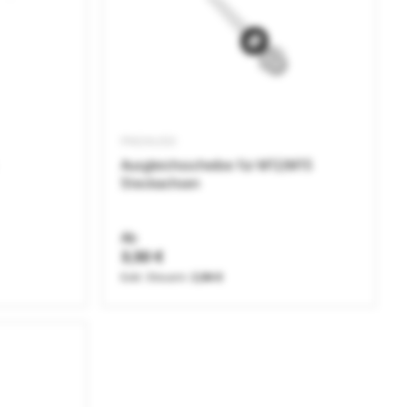
PNOAUSG
Ausgleichsscheibe für M12/M15
Steckachsen
Ab
3,50 €
2,94 €