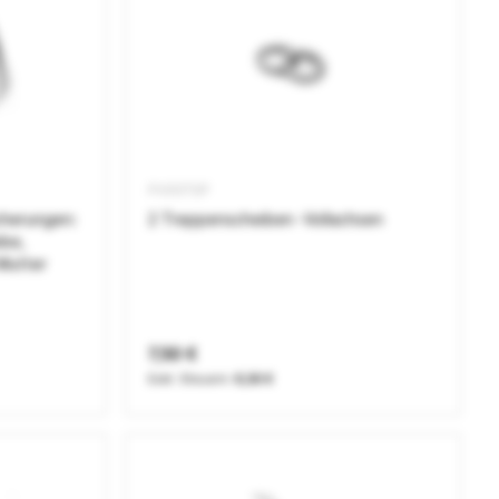
PV00TSP
icherungen:
2 Treppenscheiben -Vollachsen
ibe,
Mutter
7,50 €
6,30 €