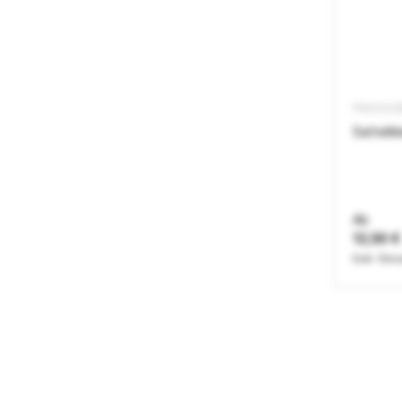
PNOSS2
Sattelk
Ab
12,50 €