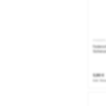
PV000FS
Federsc
Sicheru
5,90 €