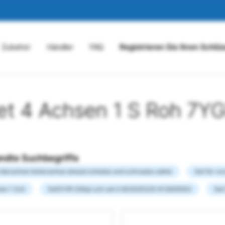
Zubehör
Händler
FAQ
Registrieren Sie Ihren Schlü
et 4 Achsen 1 S Roh 7Y
ndte Suchbegriffe
orderachse hinterachse ahead scheibe und schraube sattel
Set für v
sen 1 Sch
Set01VR SAKpl sch set A 824025320 913825563
Set