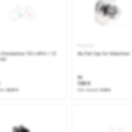
PVOFCSI
 Steckachse 133 x M14 x 1,5
Alu Flat Cap für Vollachsen
19)
Ab
7,50 €
62,61 €
6,30 €