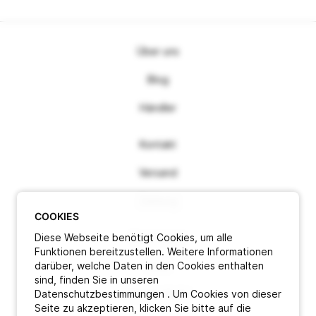
Über uns
Blog
Händler
Kontakt
Versand
Zahlung
COOKIES
Diese Webseite benötigt Cookies, um alle
Impressum
Funktionen bereitzustellen. Weitere Informationen
darüber, welche Daten in den Cookies enthalten
AGB
sind, finden Sie in unseren
Datenschutzbestimmungen . Um Cookies von dieser
Datenschutz
Seite zu akzeptieren, klicken Sie bitte auf die