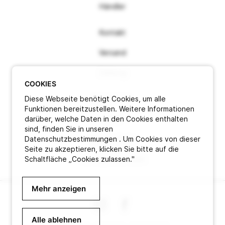
Händler
Kontakt
Versand
Zahlung
COOKIES
Diese Webseite benötigt Cookies, um alle
Impressum
Funktionen bereitzustellen. Weitere Informationen
darüber, welche Daten in den Cookies enthalten
AGB
sind, finden Sie in unseren
Datenschutzbestimmungen . Um Cookies von dieser
Datenschutz
Seite zu akzeptieren, klicken Sie bitte auf die
Schaltfläche „Cookies zulassen."
Vertrag widerrufen
Mehr anzeigen
Alle ablehnen