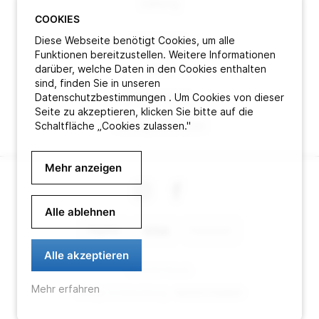
Zahlung
COOKIES
Diese Webseite benötigt Cookies, um alle
Impressum
Funktionen bereitzustellen. Weitere Informationen
darüber, welche Daten in den Cookies enthalten
AGB
sind, finden Sie in unseren
Datenschutzbestimmungen . Um Cookies von dieser
Datenschutz
Seite zu akzeptieren, klicken Sie bitte auf die
Schaltfläche „Cookies zulassen."
Vertrag widerrufen
Mehr anzeigen
Alle ablehnen
Alle akzeptieren
© 2026 Pitlock
Mehr erfahren
Design & Entwicklung -
Aurora Creation