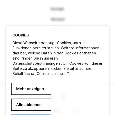
Kontakt
Versand
Zahlung
COOKIES
Diese Webseite benötigt Cookies, um alle
Impressum
Funktionen bereitzustellen. Weitere Informationen
darüber, welche Daten in den Cookies enthalten
AGB
sind, finden Sie in unseren
Datenschutzbestimmungen . Um Cookies von dieser
Datenschutz
Seite zu akzeptieren, klicken Sie bitte auf die
Schaltfläche „Cookies zulassen."
Vertrag widerrufen
Mehr anzeigen
Alle ablehnen