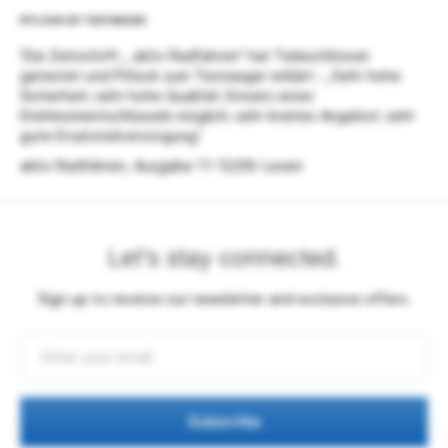
PITLOCK IST TESTSIEGER
'Die Zeitschrift „ aktiv Radfahren“ hat Teileschlösser
getestet und Pitlock zum Testsieger erklärt : „Sehr hohe
Sicherheit; sehr hohe Qualität; Einsatz eines
Drehmomentschlüssels möglich; sehr breites Angebot; sehr
gute Ersatzteilversorgung;'
aktiv Radfahren, Ausgabe 11-12/09:
Lesen
Let's stay connected.
Sign up to receive our newsletter and exclusive offers.
Subscribe