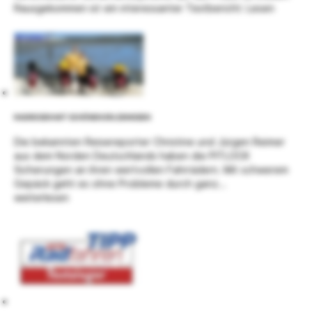
Rausgekommen ist ein interessanter Testbericht:
Lesen
RADREISEN MIT SCHÖNEN ERLEBNISSEN
Die bekannten Reisereporter Christine und Jürgen Reimer
aus dem Norden Deutschlands haben die PITLOCK
Sicherungen an ihren wertvollen Fahrrädern. Mit schwerem
Gepäck geht es ohne Probleme durch ganz...
weiterlesen