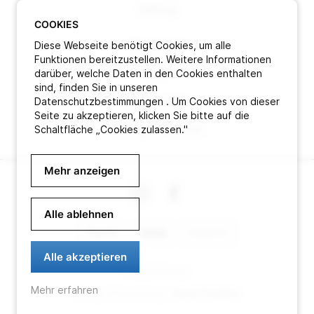
Zahlung
COOKIES
Diese Webseite benötigt Cookies, um alle
Impressum
Funktionen bereitzustellen. Weitere Informationen
darüber, welche Daten in den Cookies enthalten
AGB
sind, finden Sie in unseren
Datenschutzbestimmungen . Um Cookies von dieser
Datenschutz
Seite zu akzeptieren, klicken Sie bitte auf die
Schaltfläche „Cookies zulassen."
Vertrag widerrufen
Mehr anzeigen
Alle ablehnen
Alle akzeptieren
© 2026 Pitlock
Mehr erfahren
Design & Entwicklung -
Aurora Creation