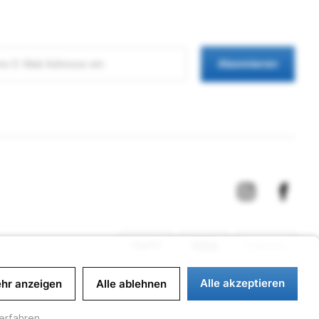
Abonnieren
Alle akzeptieren
hr anzeigen
Alle ablehnen
erfahren