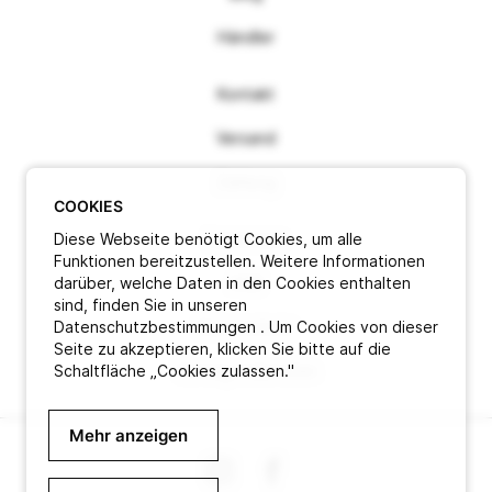
Händler
Kontakt
Versand
Zahlung
COOKIES
Diese Webseite benötigt Cookies, um alle
Impressum
Funktionen bereitzustellen. Weitere Informationen
darüber, welche Daten in den Cookies enthalten
AGB
sind, finden Sie in unseren
Datenschutzbestimmungen . Um Cookies von dieser
Datenschutz
Seite zu akzeptieren, klicken Sie bitte auf die
Schaltfläche „Cookies zulassen."
Vertrag widerrufen
Mehr anzeigen